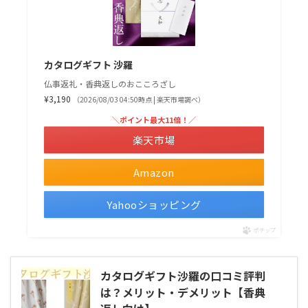
カタログギフト 沙羅
仏事返礼・香典返しのおこころざし
¥3,190
（2026/08/03 04:50時点 | 楽天市場調べ）
＼ポイント最大11倍！／
楽天市場
Amazon
Yahooショッピング
ポチップ
カタログギフト沙羅の口コミ評判
は？メリット・デメリット【香典