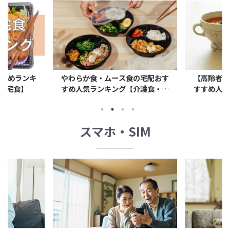
すすめランキ
やわらか食・ムース食の宅配おす
【高齢者向
け宅食】
すめ人気ランキング【介護食・高
すすめ人気
齢者向け・嚥下食】
スマホ・SIM