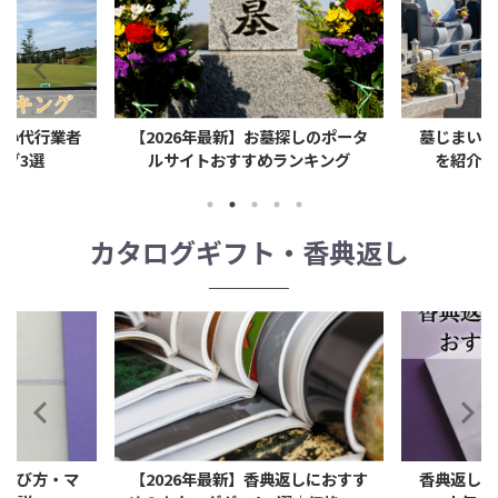
最新】お墓探しのポータ
墓じまいのトラブル事例と解決策
おすすめランキング
を紹介！原因・対策・注意点
カタログギフト・香典返し
・マ
【2026年最新】香典返しにおすす
香典返しはどこで買