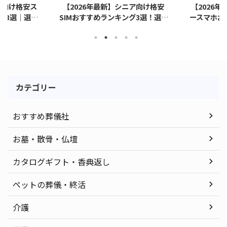
者向け格安ス
【2026年最新】シニア向け格安
【2026年
グ3選｜選び
SIMおすすめランキング3選！選び
ースマホお
点
方も解説
カテゴリー
おすすめ葬儀社
お墓・散骨・仏壇
カタログギフト・香典返し
ペットの葬儀・終活
介護