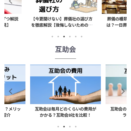
儀社の選び方
葬儀の種類(葬儀形式)のおすすめ
葬儀費用の
ないための準
は？一日葬や家族葬、火葬式など
開、どんな
解説
互助会
らいの費用が
互助会の評判はどう？口コミやト
互助会の解
を比較！
ラブル事例を紹介！
手数