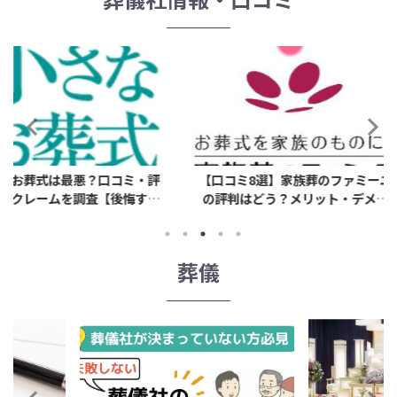
？口コミ・評
【口コミ8選】家族葬のファミーユ
ベルコの口
査【後悔す
の評判はどう？メリット・デメリ
注意？
ットも解説
葬儀