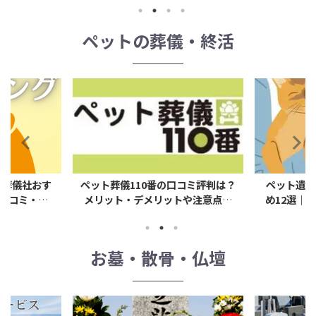
ペットの葬儀・終活
0番の口コミ評判は？
ペット遺骨アクセサリーのおすす
【2
メリットや注意点な
め12選｜封入・加工など納め方の
す
ど
違いと選び方
お墓・散骨・仏壇