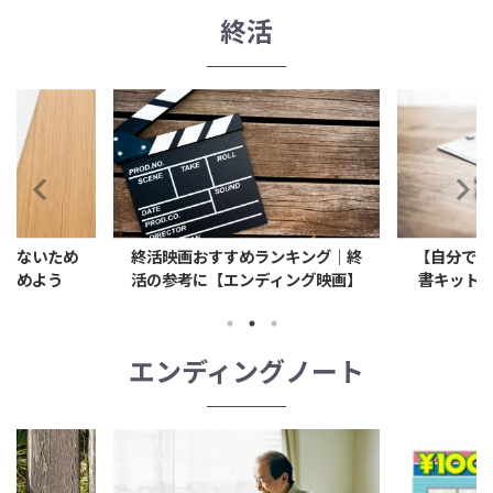
終活
ンキング｜終
【自分で作れる】おすすめの遺言
【今すぐで
ィング映画】
書キット3選｜はじめてでも安心
にも「生
エンディングノート