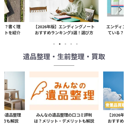
ィングノート
エンディングノートは100均に売っ
エンディン
選！選び方
ている？ダイソー・セリアなど大
無料配布さ
手4社を調査！
遺品整理・生前整理・買取
の口コミ評判
【2026年最新】骨董品の買取業者
デジタ
メリットも解説
おすすめ人気ランキング【高価買
ラブル
取】